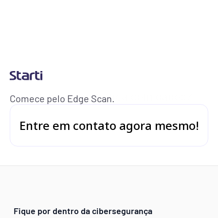
Total
1155
Low
60
Info
672
Medium
224
High
181
Critical
18
Quer vender segurança com dados?
Comece pelo Edge Scan.
Entre em contato agora mesmo!
Fique por dentro da cibersegurança