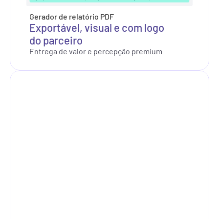
Gerador de relatório PDF
Exportável, visual e com logo 
do parceiro
Entrega de valor e percepção premium
Critical
18
High
181
Medium
224
Info
6
Total
1155
Low
60
Info
672
Medium
224