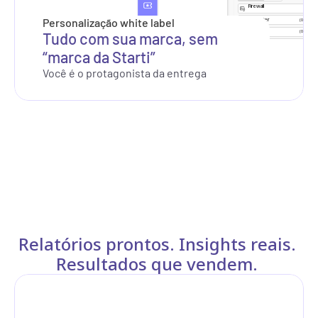
Firewall
Personalização white label
WebFilter
(0/50)
Control
Tudo com sua marca, sem 
(0/05)
Guardian
“marca da Starti”
Mapa de Calor da Origem das 
Você é o protagonista da entrega
Últimas 6 horas
Relatórios prontos. Insights reais. 
Resultados que vendem. 