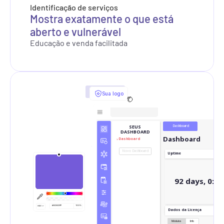
Identificação de serviços
Mostra exatamente o que está 
aberto e vulnerável
Educação e venda facilitada
Sua logo
Dashboard
SEUS 
DASHBOARD
Dashboard
Dashboard
Novo Dashboard
Uptime
92 days, 0:00
#8383FF
100%
HEX
Dados da Licença
Módulos
Info