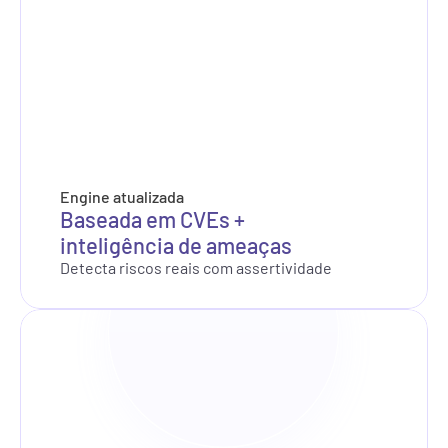
Engine atualizada
Baseada em CVEs + 
inteligência de ameaças
Total
1155
Low
60
Info
672
Medium
224
High
181
Detecta riscos reais com assertividade