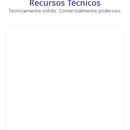
Recursos Técnicos
Tecnicamente sólido. Comercialmente poderoso.
Sensores provisionados
DISCOVERY
0
0
online
NETWORK
online
INFRA
0
0
installing
installing
1
1
offline
offline