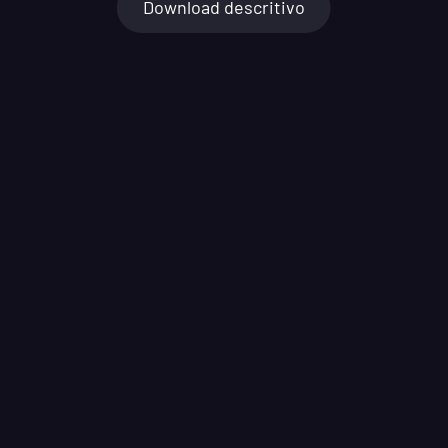
Download descritivo
SCAN EM PROCESSO
NETWORK
Scan: 
Cliente 009
Rodando há: 
2 d, 18 h, 12 m, 10 s 