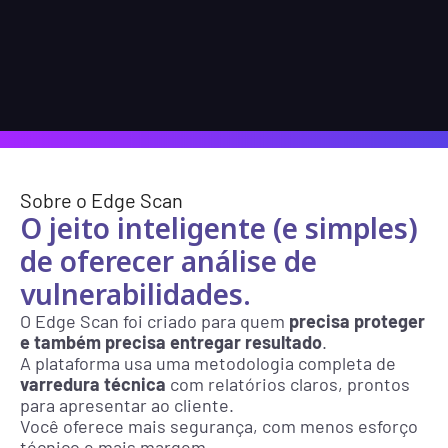
Ambiente
Nome
Teste Alex
Cliente
José Adalberto
Sobre o Edge Scan
O jeito inteligente (e simples) 
de oferecer análise de 
vulnerabilidades.
O Edge Scan foi criado para quem 
precisa proteger 
e também precisa entregar resultado
.
A plataforma usa uma metodologia completa de
varredura técnica
 com relatórios claros, prontos 
para apresentar ao cliente.
Você oferece mais segurança, com menos esforço 
técnico e mais margem.